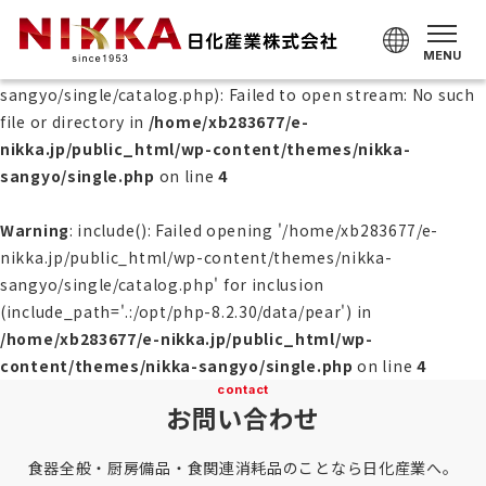
Warning
: include(/home/xb283677/e-
nikka.jp/public_html/wp-content/themes/nikka-
sangyo/single/catalog.php): Failed to open stream: No such
file or directory in
/home/xb283677/e-
nikka.jp/public_html/wp-content/themes/nikka-
sangyo/single.php
on line
4
Warning
: include(): Failed opening '/home/xb283677/e-
nikka.jp/public_html/wp-content/themes/nikka-
sangyo/single/catalog.php' for inclusion
(include_path='.:/opt/php-8.2.30/data/pear') in
/home/xb283677/e-nikka.jp/public_html/wp-
content/themes/nikka-sangyo/single.php
on line
4
contact
お問い合わせ
食器全般・厨房備品・食関連消耗品のことなら日化産業へ。