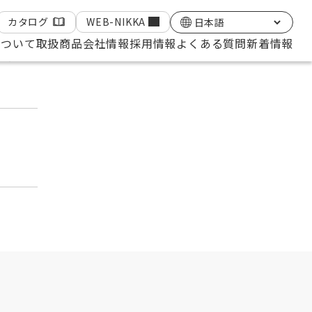
カタログ
WEB-NIKKA
ジに
について
取扱商品
会社情報
採用情報
よくある質問
新着情報